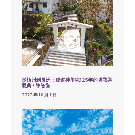
從梧州到長洲：建道神學院125年的挑戰與
恩典 / 陳智衡
2023 年 10 月 1 日