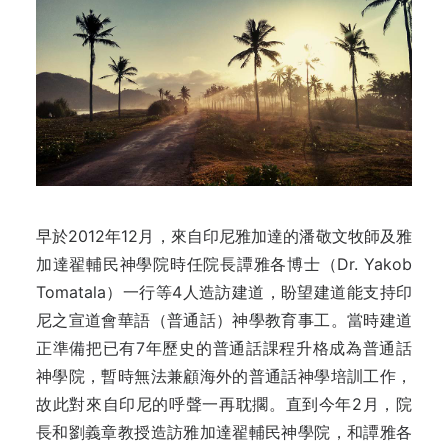
早於2012年12月，來自印尼雅加達的潘敬文牧師及雅
加達翟輔民神學院時任院長譚雅各博士（Dr. Yakob
Tomatala）一行等4人造訪建道，盼望建道能支持印
尼之宣道會華語（普通話）神學教育事工。當時建道
正準備把已有7年歷史的普通話課程升格成為普通話
神學院，暫時無法兼顧海外的普通話神學培訓工作，
故此對來自印尼的呼聲一再耽擱。直到今年2月，院
長和劉義章教授造訪雅加達翟輔民神學院，和譚雅各