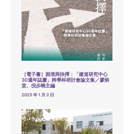
［電子書］困境與抉擇：「建道研究中心
30週年誌慶」跨學科研討會論文集／廖炳
堂、倪步曉主編
2025 年 1 月 2 日