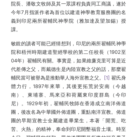
院長、潘敬文牧師及其一眾課程負責同工商議，遂於
今年7月指派作者為首位以建道神學教育服務團的名
義到印尼兩所翟輔民神學院（雅加達及望加錫）授
課。
敏銳的讀者可能已經猜想到，印尼的兩所翟輔民神學
院和梧州時期建道聖經學校的第二任校長（1902至
04年）翟輔民有關。事實是，如果維廉克里可算是近
代差傳之父，而戴德生是內陸宣教之父的話，那麼翟
輔民當可被譽為是推動華人海外宣教之父。
[1]
翟氏身
體力行，1897年來華，其後更拓荒於安南（今越
南）、柬埔寨、馬來亞和荷屬東印度群島（今印
尼）。1929年初，翟輔民牧師在香港成立南洋佈道
團，後改名為中華國外佈道團，重點南洋宣教。佈道
團的早期宣教士全屬建道畢業生，本著「開荒、吃
苦、火熱」的精神，奉命到印尼開墾福音土壤。時至