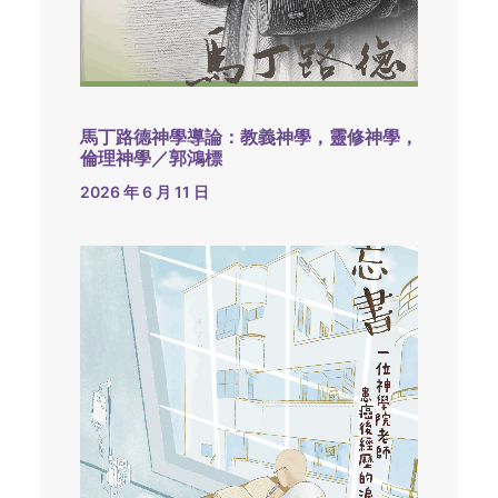
馬丁路德神學導論：教義神學，靈修神學，
倫理神學／郭鴻標
2026 年 6 月 11 日