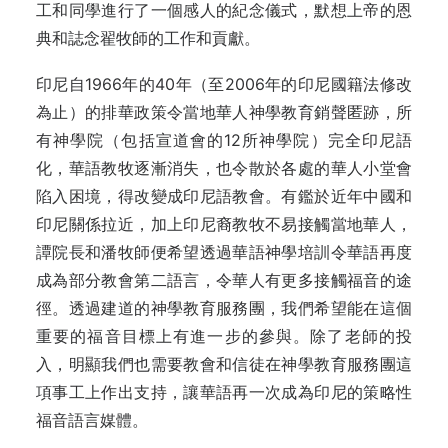
工和同學進行了一個感人的紀念儀式，默想上帝的恩
典和誌念翟牧師的工作和貢獻。
印尼自1966年的40年（至2006年的印尼國籍法修改
為止）的排華政策令當地華人神學教育銷聲匿跡，所
有神學院（包括宣道會的12所神學院）完全印尼語
化，華語教牧逐漸消失，也令散於各處的華人小堂會
陷入困境，得改變成印尼語教會。有鑑於近年中國和
印尼關係拉近，加上印尼裔教牧不易接觸當地華人，
譚院長和潘牧師便希望透過華語神學培訓令華語再度
成為部分教會第二語言，令華人有更多接觸福音的途
徑。透過建道的神學教育服務團，我們希望能在這個
重要的福音目標上有進一步的參與。除了老師的投
入，明顯我們也需要教會和信徒在神學教育服務團這
項事工上作出支持，讓華語再一次成為印尼的策略性
福音語言媒體。