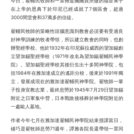
今日，翟輔民牧師和一眾佈道團團員所撒的福音果子
在上帝的恩典下於印尼已經成就了7個區會，超過
3000間堂會和37萬多的信徒。
翟輔民牧師的策略性頭腦意識到教會必須要有受過良
好神學訓練的牧者帶領，所以建立教會的同時，也創
辦聖經學校。他於1932年在印尼蘇拉威西的望加錫創
立望加錫聖經學校（1971年改名為望加錫翟輔民神學
院）。望加錫聖經學校其後衍生出十多間神學院，包
括1984年在雅加達成立的遙距分校，後來於1991年獨
立，發展成現在的雅加達翟輔民神學院。翟牧師一輩
子投身宣教志業，最終息勞於1945年7月29日望加錫
附近之日軍集中營，日本戰敗後移葬於神學院附近的
一處歐人墓地。
作者今年七月在雅加達翟輔民神學院結束授課當日，
碰巧是翟牧師息勞71週年，譚雅各院長還帶領一眾同