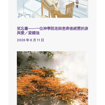
笑忘書——一位神學院老師患癌後經歷的淚
與愛／梁國強
2026 年 6 月 11 日