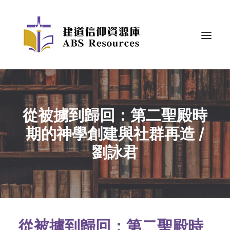
從被擄到歸回：第二聖殿時
期的神學創建與社群再造 /
劉詠君
從被擄到歸回：第二聖殿時