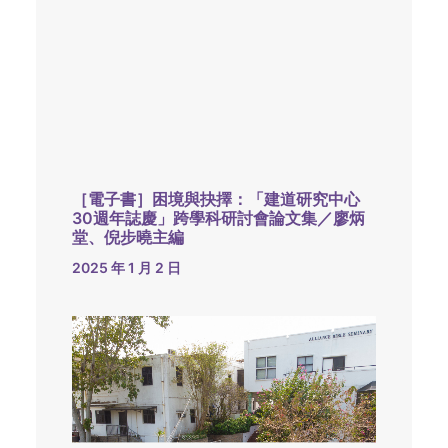
［電子書］困境與抉擇：「建道研究中心
30週年誌慶」跨學科研討會論文集／廖炳
堂、倪步曉主編
2025 年 1 月 2 日