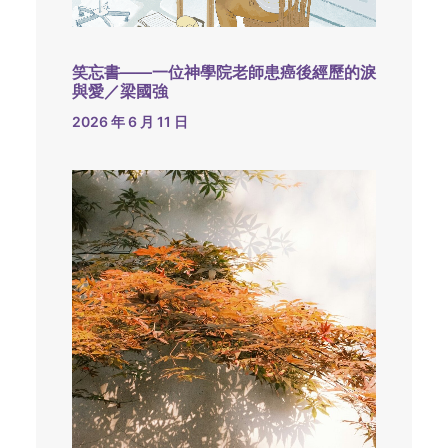
笑忘書——一位神學院老師患癌後經歷的淚
與愛／梁國強
2026 年 6 月 11 日