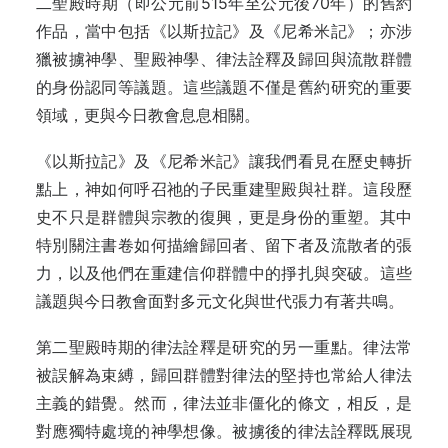
二聖殿時期（即公元前515年至公元後70年）的舊約
作品，當中包括《以斯拉記》及《尼希米記》；亦涉
獵被擄神學、聖殿神學、律法詮釋及歸回與流散群體
的身份認同等議題。這些議題不僅是舊約研究的重要
領域，更與今日教會息息相關。
《以斯拉記》及《尼希米記》讓我們看見在歷史轉折
點上，神如何呼召祂的子民重建聖殿與社群。這段歷
史不只是群體與宗教的復興，更是身份的重塑。其中
特別關注書卷如何描繪歸回者、留下者及流散者的張
力，以及他們在重建信仰群體中的掙扎與突破。這些
議題與今日教會面對多元文化與世代張力有著共鳴。
第二聖殿時期的律法詮釋是研究的另一重點。律法常
被誤解為束縛，歸回群體對律法的堅持也常給人律法
主義的錯覺。然而，律法並非僵化的條文，相反，是
對應獨特處境的神學想像。被擄後的律法詮釋既展現