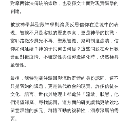
對摩西律法傳統的崇敬，也發揮文士面對現實衝擊的
創建。
被擄神學與聖殿神學則讓我反思信仰在逆境中的表
現。被擄不只是客觀的歷史事實，更是神學的挑戰：
當耶路撒冷風光不再、聖殿被毀、祭司制度崩潰，信
仰如何延續？神的子民何去何從？這些問題在今日教
會面對後疫情、不確定性與信仰邊緣化時，仍然極具
啟發性。
最後，我特別關注歸回與流散群體的身份認同。這不
只是舊約的議題，更是當代教會的現實。許多信徒在
文化、語言、世代與地理上都處於「流散」狀態，他
們渴望歸屬、尋找認同。這方面的研究讓我更敏銳地
留意群體的多元、群體互動的複雜性，洞察深層的需
要。