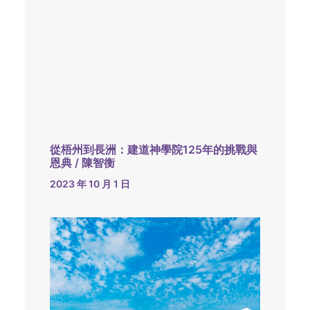
從梧州到長洲：建道神學院125年的挑戰與
恩典 / 陳智衡
2023 年 10 月 1 日