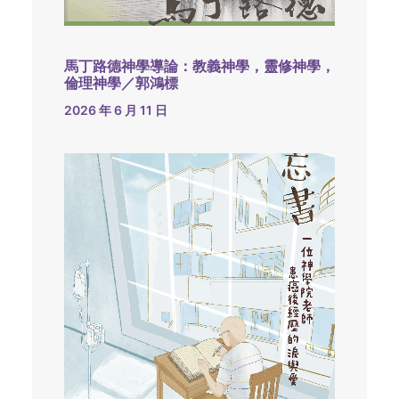
馬丁路德神學導論：教義神學，靈修神學，
倫理神學／郭鴻標
2026 年 6 月 11 日