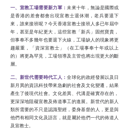
一、宣教工場需要新力軍：
未來十年，無論是國際或
是香港的差會都會出現宣教士退休潮，老兵要退下
來，誰來接班呢？今天香港宣教士接班人多已年屆中
年，甚至是年紀更大，這些宣教「新兵」固然寶貴，
但事奉不多幾年也要退下火線，工場缺人的現象將更
趨嚴重，「資深宣教士」（在工場事奉十年或以上
的）將更為罕見，工場領導及主管也將出現更大的斷
層。
二、新世代需要時代工人：
全球化的政經發展以及日
新月異的資訊科技帶來急劇的社會及文化變遷，結果
產生了後現代社會。文化差異、代溝是確實存在的，
更深深地阻礙宣教及佈道事工的進展。新世代的新人
類所需要的不只是認識聖經，委身基督的人，更是與
他們有相同文化及語言，就是屬於他們一代的佈道人
及宣教士。