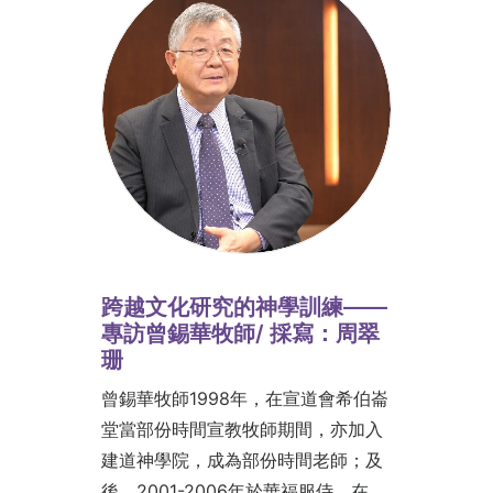
跨越文化研究的神學訓練——
專訪曾錫華牧師/ 採寫：周翠
珊
曾錫華牧師1998年，在宣道會希伯崙
堂當部份時間宣教牧師期間，亦加入
建道神學院，成為部份時間老師；及
後，2001-2006年於華福服侍。在