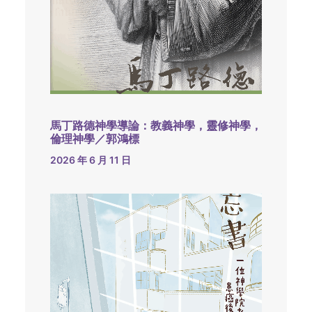
馬丁路德神學導論：教義神學，靈修神學，
倫理神學／郭鴻標
2026 年 6 月 11 日