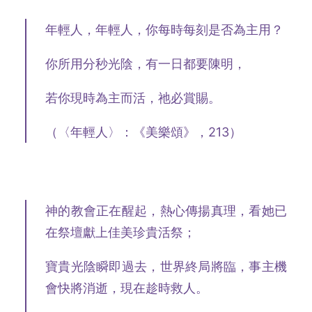
年輕人，年輕人，你每時每刻是否為主用？
你所用分秒光陰，有一日都要陳明，
若你現時為主而活，祂必賞賜。
（〈年輕人〉：《美樂頌》，213）
神的教會正在醒起，熱心傳揚真理，看她已
在祭壇獻上佳美珍貴活祭；
寶貴光陰瞬即過去，世界終局將臨，事主機
會快將消逝，現在趁時救人。