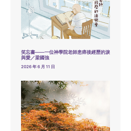
笑忘書——一位神學院老師患癌後經歷的淚
與愛／梁國強
2026 年 6 月 11 日