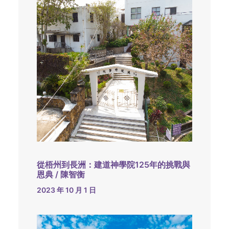
從梧州到長洲：建道神學院125年的挑戰與
恩典 / 陳智衡
2023 年 10 月 1 日