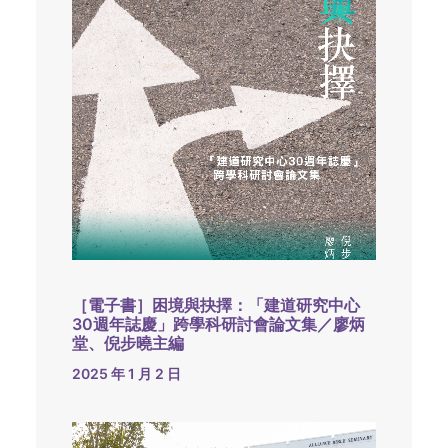
［電子書］困境與抉擇：「建道研究中心
30週年誌慶」跨學科研討會論文集／廖炳
堂、倪步曉主編
2025 年 1 月 2 日