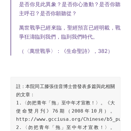
是否你見此異象？是否你心激動？是否你聽
主呼召？是否你願聽從？
萬世戰爭已經來臨，聖經預言已經明載，戰
爭狂濤臨到我們，臨到我們時代。
（〈萬世戰爭〉：《生命聖詩》，382）
註：本院同工滕張佳音博士曾發表多篇與此相關
的文章：

1.〈勿把青年「拖」至中年才宣教！〉。《大
使命雙月刋》76期（2008年10月）。
http://www.gcciusa.org/Chinese/b5_publi
2.〈勿把青年「拖」至中年才宣教！〉。