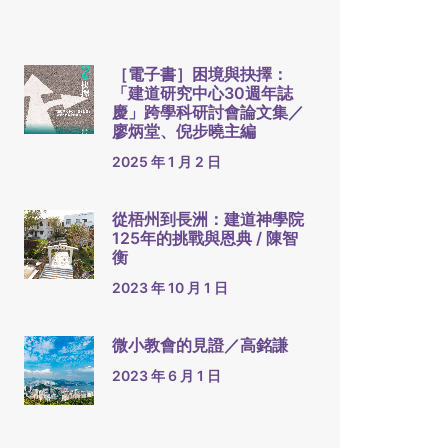
［電子書］困境與抉擇：
「建道研究中心30週年誌
慶」跨學科研討會論文集／
廖炳堂、倪步曉主編
2025 年 1 月 2 日
從梧州到長洲：建道神學院
125年的挑戰與恩典 / 陳智
衡
2023 年 10 月 1 日
微小教會的見證／高銘謙
2023 年 6 月 1 日