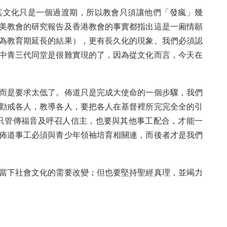
其文化只是一個過渡期，所以教會只須讓他們「發瘋」幾
美教會的研究報告及香港教會的事實都指出這是一廂情願
為教育期延長的結果），更有長久化的現象。我們必須認
中青三代同堂是很難實現的了，因為從文化而言，今天在
而是要求太低了。佈道只是完成大使命的一個步驟，我們
勸戒各人，教導各人，要把各人在基督裡所完完全全的引
能只管傳福音及呼召人信主，也要與其他事工配合，才能一
佈道事工必須與青少年領袖培育相關連，而後者才是我們
當下社會文化的需要改變；但也要堅持聖經真理，並竭力