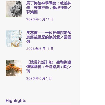
馬丁路德神學導論：教義神
學，靈修神學，倫理神學／
郭鴻標
2026 年 6 月 11 日
笑忘書——一位神學院老師
患癌後經歷的淚與愛／梁國
強
2026 年 6 月 11 日
【院長的話】能一生和到處
傳講基督：全是恩典 / 蔡少
琪
2026 年 6 月 1 日
Highlights