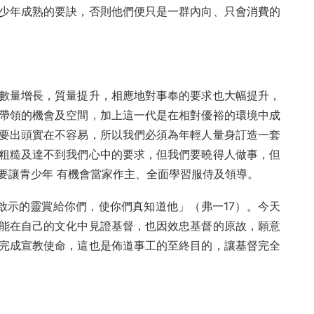
少年成熟的要訣，否則他們便只是一群內向、只會消費的
數量增長，質量提升，相應地對事奉的要求也大幅提升，
帶領的機會及空間，加上這一代是在相對優裕的環境中成
要出頭實在不容易，所以我們必須為年輕人量身訂造一套
粗糙及達不到我們心中的要求，但我們要曉得人做事，但
要讓青少年 有機會當家作主、全面學習服侍及領導。
啟示的靈賞給你們，使你們真知道他」（弗一17）。今天
能在自己的文化中見證基督，也因效忠基督的原故，願意
完成宣教使命，這也是佈道事工的至終目的，讓基督完全