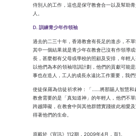
侍別人的工作，這也是保守教會合一以及幫助青
人。
D. 訓練青少年作領袖
過去的二三十年，香港教會有長足的進步，不單
其中一個結果就是青少年在教會已沒有作領導或
長，甚麼都有父母或學校的照顧及安排，年輕人
以他們為本的領袖培訓計劃，他們的貢獻可能是
事也在造人，工人的成長永遠比工作重要，我們
使徒保羅為信徒祈求神：「……將那賜人智慧和
教會需要的是「真知道神」的年輕人，他們不單
跨越障礙，在教會中與其他群體實踐彼此相愛及
得著他們的生命。
原載於《宣訊》112期，2009年4月，頁1。