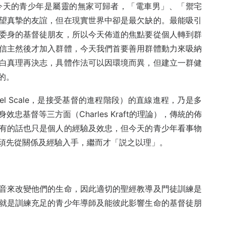
今天的青少年是屬靈的無家可歸者，「電車男」、「禦宅
望真摯的友誼，但在現實世界中卻是最欠缺的。最能吸引
委身的基督徒朋友，所以今天佈道的焦點要從個人轉到群
信主然後才加入群體，今天我們首要善用群體動力來吸納
白真理再決志，具體作法可以因環境而異，但建立一群健
的。
l Scale，是接受基督的進程階段）的直線進程，乃是多
基督等三方面（Charles Kraft的理論），傳統的佈
有的話也只是個人的經驗及效忠，但今天的青少年看事物
須先從關係及經驗入手，繼而才「説之以理」。
音來改變他們的生命，因此適切的聖經教導及門徒訓練是
就是訓練充足的青少年導師及能彼此影響生命的基督徒朋