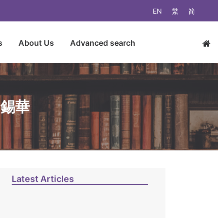
EN
繁
简
s
About Us
Advanced search
曾錫華
Latest Articles