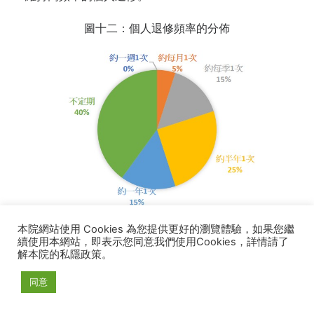
圖十二：個人退修頻率的分佈
本院網站使用 Cookies 為您提供更好的瀏覽體驗，如果您繼
3.3
小結
續使用本網站，即表示您同意我們使用Cookies，詳情請了
解本院的私隱政策。
新手牧者的個人退修情況整體偏低，僅少數牧者能定
期進行退修，且退修頻率多集中在半年至一年一次。
同意
教會需要提供更多支持與資源，幫助牧者建立穩定的