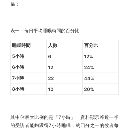
佈：
表一：每日平均睡眠時間的百分比
睡眠時間
人數
百分比
5小時
6
12%
6小時
12
24%
7小時
22
44%
8小時
10
20%
其中佔最大比例的是「7小時」，資料顯示將近一半
的受訪者能夠獲得7小時睡眠；約四分之一的牧者每