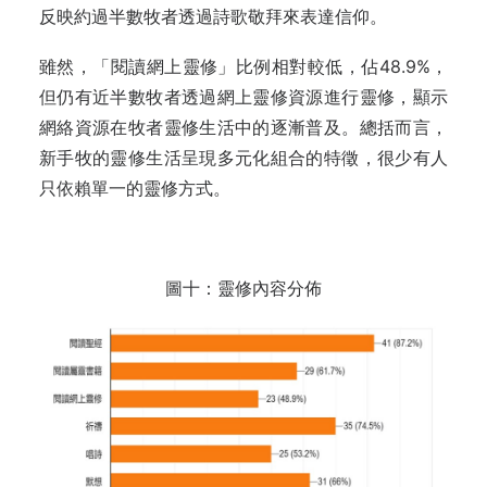
反映約過半數牧者透過詩歌敬拜來表達信仰。
雖然，「閱讀網上靈修」比例相對較低，佔48.9%，
但仍有近半數牧者透過網上靈修資源進行靈修，顯示
網絡資源在牧者靈修生活中的逐漸普及。總括而言，
新手牧的靈修生活呈現多元化組合的特徵，很少有人
只依賴單一的靈修方式。
圖十：靈修內容分佈