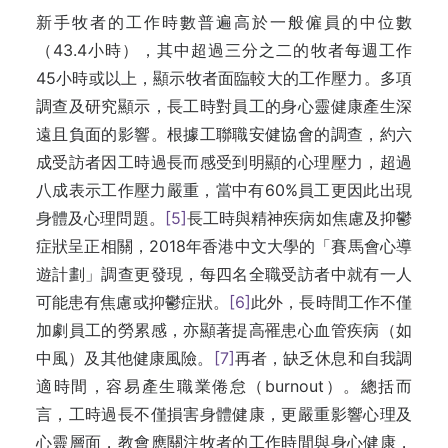
新手牧者的工作時數普遍高於一般僱員的中位數
（43.4小時），其中超過三分之二的牧者每週工作
45小時或以上，顯示牧者面臨較大的工作壓力。多項
調查及研究顯示，長工時對員工的身心靈健康產生深
遠且負面的影響。根據工聯職安健協會的調查，約六
成受訪者因工時過長而感受到明顯的心理壓力，超過
八成表示工作壓力嚴重，當中有60%員工更因此出現
身體及心理問題。
[5]
長工時與精神疾病如焦慮及抑鬱
症狀呈正相關，2018年香港中文大學的「賽馬會心導
遊計劃」調查更發現，每四名全職受訪者中就有一人
可能患有焦慮或抑鬱症狀。
[6]
此外，長時間工作不僅
加劇員工的勞累感，亦顯著提高罹患心血管疾病（如
中風）及其他健康風險。
[7]
再者，缺乏休息和自我調
適時間，容易產生職業倦怠（burnout）。總括而
言，工時過長不僅損害身體健康，更嚴重影響心理及
心靈層面，教會應關注牧者的工作時間與身心健康，