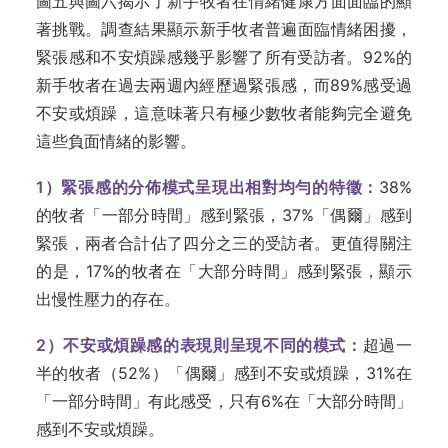
圖五與圖六揭示了新手牧者在情緒健康方面面臨的顯
著挑戰。調查結果顯示新手牧者普遍面臨情緒困擾，
緊張感和不安煩躁感幾乎影響了所有受訪者。92%的
新手牧者在過去兩週內經歷過緊張感，而89%感受過
不安或煩躁，這意味著只有極少數牧者能夠完全避免
這些負面情緒的影響。
1
）緊張感的分佈模式呈現出相對均勻的特徵：
38%
的牧者「一部分時間」感到緊張，37%「偶爾」感到
緊張，兩者合計佔了四分之三的受訪者。更值得關注
的是，17%的牧者在「大部分時間」感到緊張，顯示
出慢性壓力的存在。
2
）不安或煩躁感的表現則呈現不同的模式：
超過一
半的牧者（52%）「偶爾」感到不安或煩躁，31%在
「一部分時間」有此感受，只有6%在「大部分時間」
感到不安或煩躁。