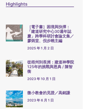
Highlights
［電子書］困境與抉擇：
「建道研究中心30週年誌
慶」跨學科研討會論文集／
廖炳堂、倪步曉主編
2025 年 1 月 2 日
從梧州到長洲：建道神學院
125年的挑戰與恩典 / 陳智
衡
2023 年 10 月 1 日
微小教會的見證／高銘謙
2023 年 6 月 1 日