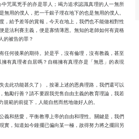
心中咒罵兇手的亦是罪人；竭力追求認識真理的人一無所
是無用的僕人，把一千銀子埋在地下的也是無用的僕人。
度，給予差等的賞報，今天在地上，我們也不能做相對性
便是法利賽主義，便是寡情薄恩。無知的老師如何有資格
人的被告的罪？
有任何後果的期待。於是乎，沒有倫理，沒有教義，甚至
以擁有真理者自居嗎？自稱擁有真理亦是「無恩」的表現
失去此功能甚久了），按著上述的恩典理路，我們還可以
，勉勵行善？請不要跟我兜售自由主義的教育理論，我若
力規範的前提下，人能自然而然地做好人的。
公義和慈愛，平衡教導上帝的自由和理性。關鍵是，我們
現實，知道如今鐘擺已偏向某一極，故得努力將之擺回另