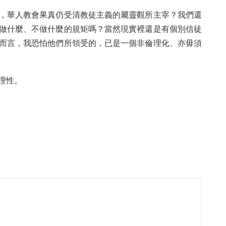
，華人教會果真仍受清教徒主義的屬靈觀所主宰？我們還
做什麼、不做什麼的規矩嗎？當然現實裡還是有個別信徒
而言，我恐怕他們所領受的，已是一個非倫理化、亦毋須
理性。