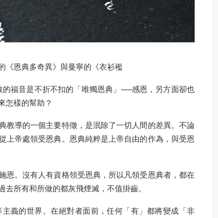
的《恩典多奇異》與曼寧的《衣衫襤
教的福音是不折不扣的「唯獨恩典」──感恩，另方面卻也
來怎樣的幫助？
典教導的一個主要特徵，是泯除了一切人間的差異。不論
從上帝處領受恩典。恩典純粹是上帝自由的作為，與受恩
施恩。沒有人有資格領受恩典，所以凡領受恩典者，都在
過去所有和所做的都灰飛煙滅，不值掛齒。
等主義的世界。在絕對者面前，任何「有」都將變成「非