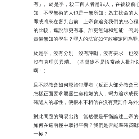
有」。於是乎，殺三百人者是罪人，在被殺前
知，不學無術的人也是一無所知；為主捨命的人
即或將來在審判台前，上帝會追究我們的忠心程
的比較，逕説誰更有罪、誰更無知和無能，否則
責備無知的學生？罪人的法官如何敢審定同為罪
於是乎，沒有分別，沒有評斷，沒有要求，也沒
沒有真理與異端。（基督徒不是恆常給人批評
啊！）
且不説教會如何懲治犯罪者（反正大部分教會已
怎樣正面要求屬靈生命稚嫩的人，竭力追求成長
確認人的罪性，便根本不相信在沒有賞罰作為外
對此問題的簡易出路，當然便是平衡論述上帝的
如何在這兩極中取得平衡？我們是否能準確審斷
一極？