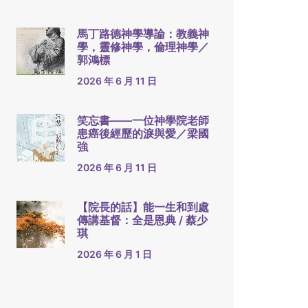
馬丁路德神學導論：教義神
學，靈修神學，倫理神學／
郭鴻標
2026 年 6 月 11 日
笑忘書——一位神學院老師
患癌後經歷的淚與愛／梁國
強
2026 年 6 月 11 日
【院長的話】能一生和到處
傳講基督：全是恩典 / 蔡少
琪
2026 年 6 月 1 日