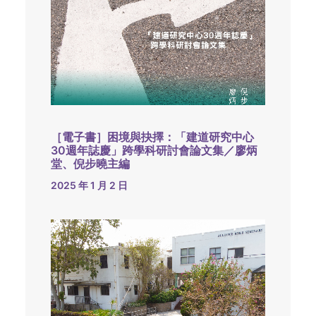
［電子書］困境與抉擇：「建道研究中心
30週年誌慶」跨學科研討會論文集／廖炳
堂、倪步曉主編
2025 年 1 月 2 日