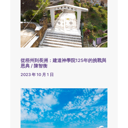
從梧州到長洲：建道神學院125年的挑戰與
恩典 / 陳智衡
2023 年 10 月 1 日