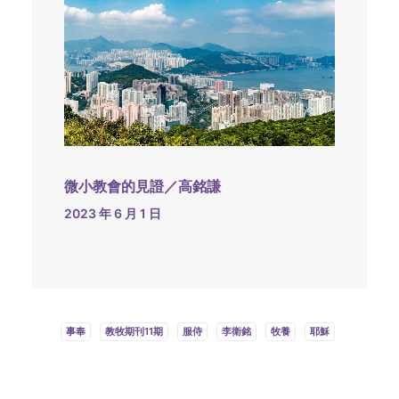
微小教會的見證／高銘謙
2023 年 6 月 1 日
事奉
教牧期刊11期
服侍
李衛銘
牧養
耶穌