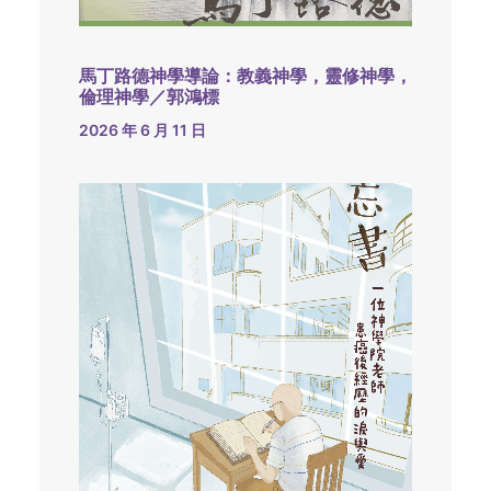
馬丁路德神學導論：教義神學，靈修神學，
倫理神學／郭鴻標
2026 年 6 月 11 日