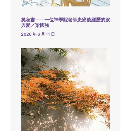
笑忘書——一位神學院老師患癌後經歷的淚
與愛／梁國強
2026 年 6 月 11 日