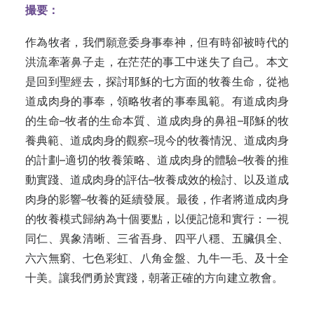
撮要：
作為牧者，我們願意委身事奉神，但有時卻被時代的
洪流牽著鼻子走，在茫茫的事工中迷失了自己。本文
是回到聖經去，探討耶穌的七方面的牧養生命，從祂
道成肉身的事奉，領略牧者的事奉風範。有道成肉身
的生命–牧者的生命本
質、
道成肉身的鼻祖–耶穌的牧
養典
範、
道成肉身的觀察–現今的牧養情況、道成肉身
的計劃–適切的牧養策
略、
道成肉身的體驗–牧養的推
動實踐、道成肉身的評估–牧養成效的檢討、以及道成
肉身的影響–牧養的延續發
展。最後，作
者將道成肉身
的牧養模式歸納為十個要點，以便記憶和實
行：一
視
同仁、異象清
晰、
三省吾
身、
四平八
穩、
五臟俱
全、
六六無
窮、
七色彩
虹、
八角金盤、九牛一毛、及十全
十
美。
讓我們勇於實踐，朝著正確的方向建立教會。