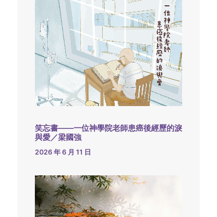
笑忘書——一位神學院老師患癌後經歷的淚
與愛／梁國強
2026 年 6 月 11 日