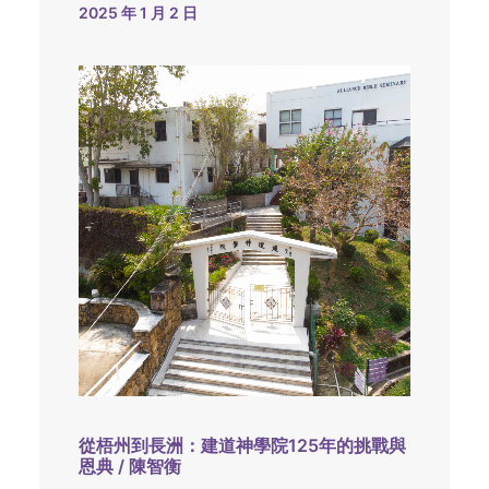
2025 年 1 月 2 日
從梧州到長洲：建道神學院125年的挑戰與
恩典 / 陳智衡