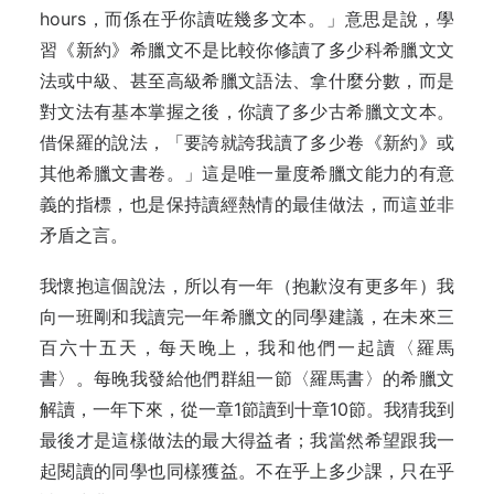
hours，而係在乎你讀咗幾多文本。」意思是說，學
習《新約》希臘文不是比較你修讀了多少科希臘文文
法或中級、甚至高級希臘文語法、拿什麼分數，而是
對文法有基本掌握之後，你讀了多少古希臘文文本。
借保羅的說法，「要誇就誇我讀了多少卷《新約》或
其他希臘文書卷。」這是唯一量度希臘文能力的有意
義的指標，也是保持讀經熱情的最佳做法，而這並非
矛盾之言。
我懷抱這個說法，所以有一年（抱歉沒有更多年）我
向一班剛和我讀完一年希臘文的同學建議，在未來三
百六十五天，每天晚上，我和他們一起讀〈羅馬
書〉。每晚我發給他們群組一節〈羅馬書〉的希臘文
解讀，一年下來，從一章1節讀到十章10節。我猜我到
最後才是這樣做法的最大得益者；我當然希望跟我一
起閱讀的同學也同樣獲益。不在乎上多少課，只在乎