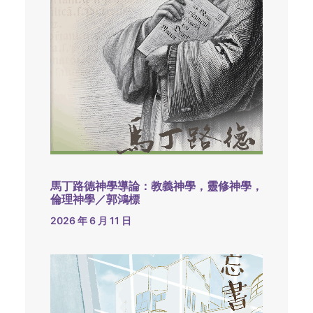
馬丁路德神學導論：教義神學，靈修神學，
倫理神學／郭鴻標
2026 年 6 月 11 日