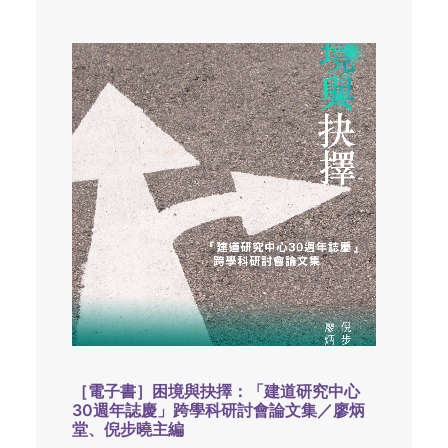
［電子書］困境與抉擇：「建道研究中心
30週年誌慶」跨學科研討會論文集／廖炳
堂、倪步曉主編