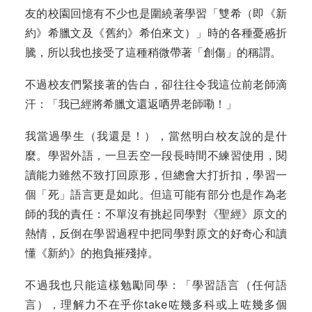
友的校園回憶有不少也是圍繞著學習「雙希（即《新
約》希臘文及《舊約》希伯來文）」時的各種憂慼折
騰，所以我也接受了這種稍微帶著「創傷」的稱謂。
不過校友們緊接著的告白，卻往往令我這位前老師滴
汗：「我已經將希臘文還返哂畀老師嘞！」
我當過學生（我還是！），當然明白校友說的是什
麼。學習外語，一旦丟空一段長時間不練習使用，閱
讀能力雖然不致打回原形，但總會大打折扣，學習一
個「死」語言更是如此。但這可能有部分也是作為老
師的我的責任：不單沒有挑起同學對《聖經》原文的
熱情，反倒在學習過程中把同學對原文的好奇心和讀
懂《新約》的抱負摧殘掉。
不過我也只能這樣勉勵同學：「學習語言（任何語
言），理解力不在乎你take咗幾多科或上咗幾多個