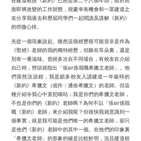
在建道教授《新約》已經是第二十八個年頭，面對前
面即將改變的工作狀態，很慶幸有機會和一眾建道之
友分享我過去和歷屆同學們一起閱讀及講解《新約》
的些微心得。
先從一個現象說起。雖然這個經歷很可能並非是作為
《聖經》老師的我的獨特經歷，但聽在耳朵裏，還是
別有一番滋味。曾經多次在不同場合，有校友在介紹
自己時，劈頭就指出「張sir係我嘅希臘文老師」。他
們當然沒說錯，我是頗多校友入讀建道一年級時的
《新約》希臘文（或作：通俗希臘文）的老師。但這
種介紹令我心中直犯嘀咕：我是你們的希臘文老師，
不也是你們的《新約》老師嗎？為何不以「張sir係我
嘅《新約》老師」來介紹我呢？但很快我就意識到一
個事實，就是我可能是他們唯一的希臘文老師，卻只
是他們《新約》老師中的其中一個。在他們的印象裏
「希臘文老師」的形象的確是比較鮮明，況且建道校