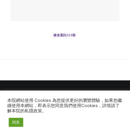
建道通訊223期
本院網站使用 Cookies 為您提供更好的瀏覽體驗，如果您繼
© 2026 建道神學院Alliance Bible Seminary. All rights reserved
續使用本網站，即表示您同意我們使用Cookies，詳情請了
解本院的私隱政策。
同意