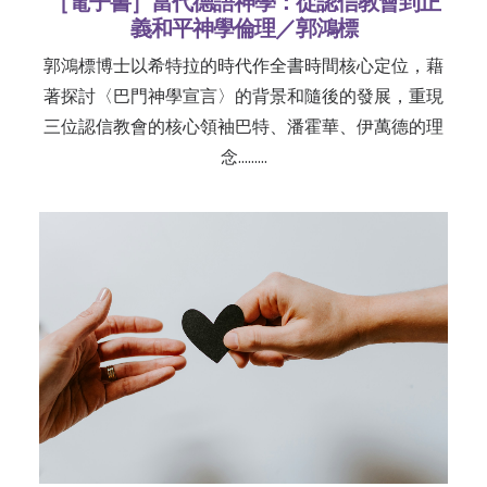
［電子書］當代德語神學：從認信教會到正
義和平神學倫理／郭鴻標
郭鴻標博士以希特拉的時代作全書時間核心定位，藉
著探討〈巴門神學宣言〉的背景和隨後的發展，重現
三位認信教會的核心領袖巴特、潘霍華、伊萬德的理
念………