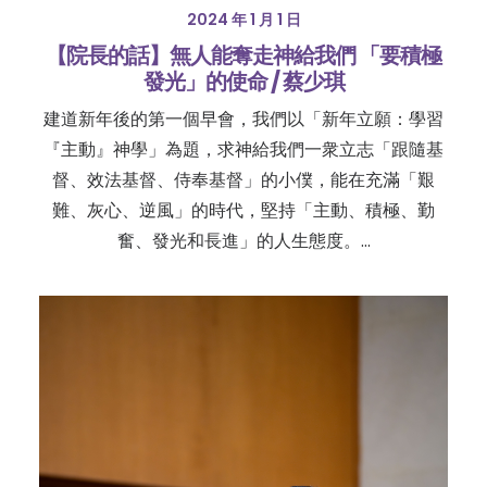
2024 年 1 月 1 日
【院長的話】無人能奪走神給我們 「要積極
發光」的使命 / 蔡少琪
建道新年後的第一個早會，我們以「新年立願：學習
『主動』神學」為題，求神給我們一衆立志「跟隨基
督、效法基督、侍奉基督」的小僕，能在充滿「艱
難、灰心、逆風」的時代，堅持「主動、積極、勤
奮、發光和長進」的人生態度。…