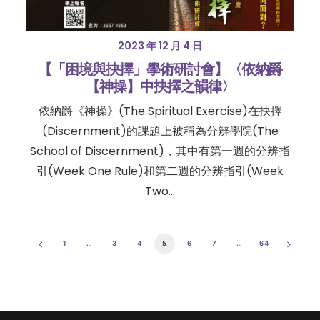
2023 年 12 月 4 日
【「困境與抉擇」學術研討會】〈依納爵
【神操】中抉擇之韻律〉
依納爵《神操》(The Spiritual Exercise)在抉擇
(Discernment)的課題上被稱為分辨學院(The
School of Discernment)，其中有第一週的分辨指
引(Week One Rule)和第二週的分辨指引(Week
Two…
1
…
3
4
5
6
7
…
64