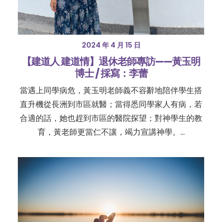
2024 年 4 月 15 日
【建道人 建道情】退休老師專訪——黃玉明
博士 / 採寫：李蕾
當遇上同學病危，黃玉明老師義不容辭地陪伴學生搭
直升機從長洲到市區就醫；當得悉同學家人有病，若
合適的話，她也趕到市區的醫院探望；對神學生的教
育，黃老師更當仁不讓，竭力宣講神學。…