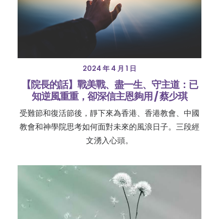
2024 年 4 月 1 日
【院長的話】戰美戰、盡一生、守主道：已
知逆風重重，卻深信主恩夠用 / 蔡少琪
受難節和復活節後，靜下來為香港、香港教會、中國
教會和神學院思考如何面對未來的風浪日子。三段經
文湧入心頭。