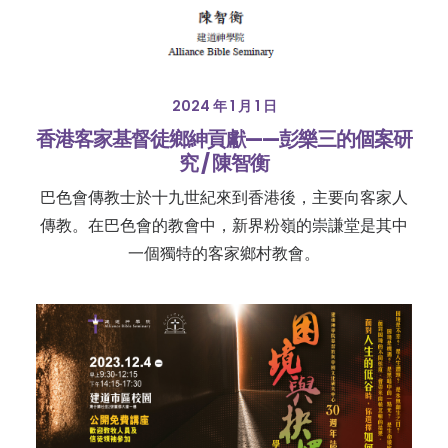
2024 年 1 月 1 日
香港客家基督徒鄉紳貢獻——彭樂三的個案研
究 / 陳智衡
巴色會傳教士於十九世紀來到香港後，主要向客家人
傳教。在巴色會的教會中，新界粉嶺的崇謙堂是其中
一個獨特的客家鄉村教會。