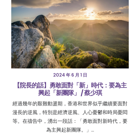
2024 年 6 月 1 日
【院長的話】勇敢面對「新」時代：要為主
興起「新團隊」 / 蔡少琪
經過幾年的艱難動盪期，香港和世界似乎繼續要面對
漫長的逆風，特別是經濟逆風、人心憂鬱和時局憂悶
等。在禱告中，湧出一段話：「勇敢面對新時代，要
為主興起新團隊。」…