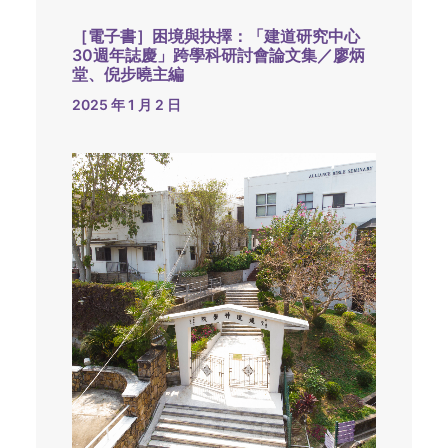
［電子書］困境與抉擇：「建道研究中心
30週年誌慶」跨學科研討會論文集／廖炳
堂、倪步曉主編
2025 年 1 月 2 日