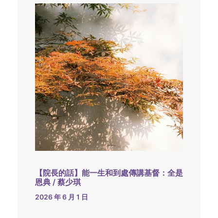
【院長的話】能一生和到處傳講基督：全是
恩典 / 蔡少琪
2026 年 6 月 1 日