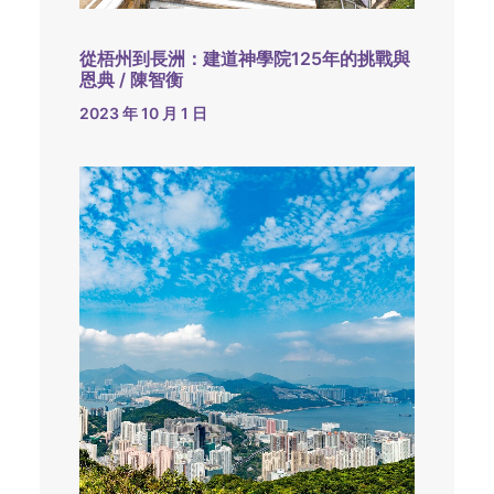
從梧州到長洲：建道神學院125年的挑戰與
恩典 / 陳智衡
2023 年 10 月 1 日