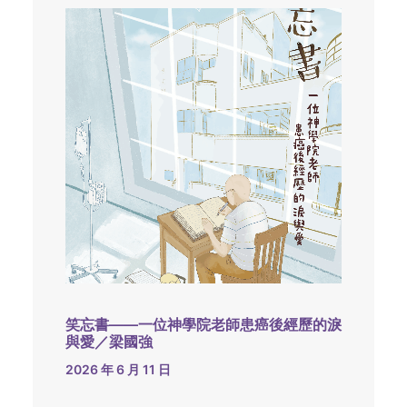
笑忘書——一位神學院老師患癌後經歷的淚
與愛／梁國強
2026 年 6 月 11 日