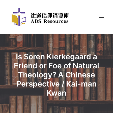
Is Soren Kierkegaard a
Friend or Foe of Natural
Theology? A Chinese
Perspective / Kai-man
Kwan