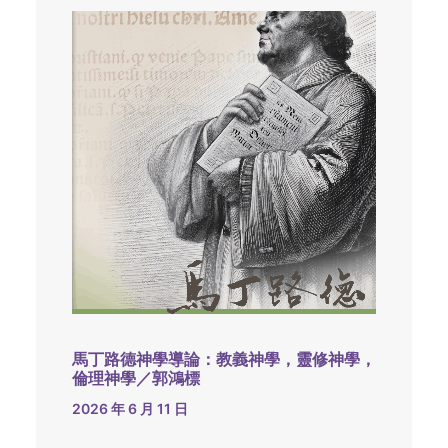
馬丁路德神學導論：教義神學，靈修神學，
倫理神學／郭鴻標
2026 年 6 月 11 日