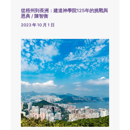
從梧州到長洲：建道神學院125年的挑戰與
恩典 / 陳智衡
2023 年 10 月 1 日