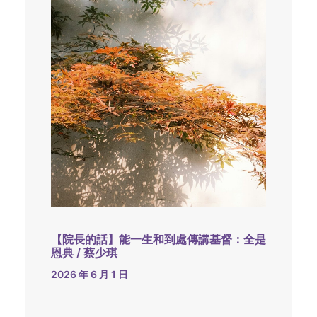
【院長的話】能一生和到處傳講基督：全是
恩典 / 蔡少琪
2026 年 6 月 1 日