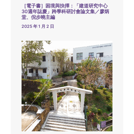
［電子書］困境與抉擇：「建道研究中心
30週年誌慶」跨學科研討會論文集／廖炳
堂、倪步曉主編
2025 年 1 月 2 日