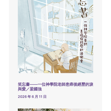
笑忘書——一位神學院老師患癌後經歷的淚
與愛／梁國強
2026 年 6 月 11 日