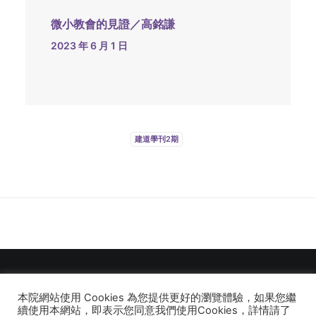
微小教會的見證／高銘謙
2023 年 6 月 1 日
建道學刊2期
本院網站使用 Cookies 為您提供更好的瀏覽體驗，如果您繼
© 2026 建道神學院Alliance Bible Seminary. All rights reserved
續使用本網站，即表示您同意我們使用Cookies，詳情請了