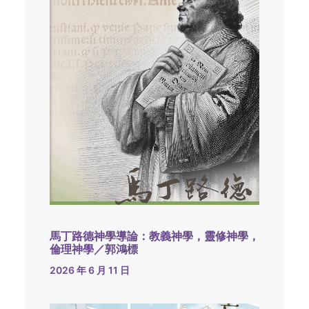
馬丁路德神學導論：教義神學，靈修神學，
倫理神學／郭鴻標
2026 年 6 月 11 日