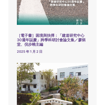
［電子書］困境與抉擇：「建道研究中心
30週年誌慶」跨學科研討會論文集／廖炳
堂、倪步曉主編
2025 年 1 月 2 日