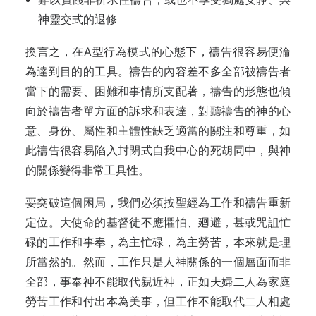
神靈交式的退修
換言之，在A型行為模式的心態下，禱告很容易便淪
為達到目的的工具。禱告的內容差不多全部被禱告者
當下的需要、困難和事情所支配著，禱告的形態也傾
向於禱告者單方面的訴求和表達，對聽禱告的神的心
意、身份、屬性和主體性缺乏適當的關注和尊重，如
此禱告很容易陷入封閉式自我中心的死胡同中，與神
的關係變得非常工具性。
要突破這個困局，我們必須按聖經為工作和禱告重新
定位。大使命的基督徒不應懼怕、廻避，甚或咒詛忙
碌的工作和事奉，為主忙碌，為主勞苦，本來就是理
所當然的。然而，工作只是人神關係的一個層面而非
全部，事奉神不能取代親近神，正如夫婦二人為家庭
勞苦工作和付出本為美事，但工作不能取代二人相處