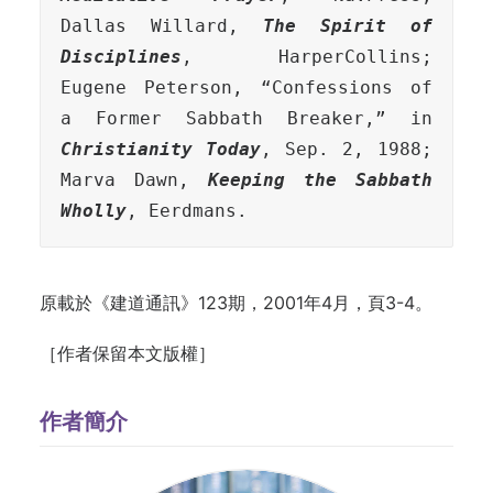
Dallas Willard, 
The Spirit of 
Disciplines
, HarperCollins; 
Eugene Peterson, “Confessions of 
a Former Sabbath Breaker,” in 
Christianity Today
, Sep. 2, 1988; 
Marva Dawn, 
Keeping the Sabbath 
Wholly
, Eerdmans.
原載於《建道通訊》123期，2001年4月，頁3-4。
［作者保留本文版權］
作者簡介