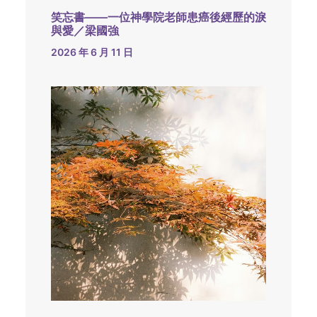
笑忘書——一位神學院老師患癌後經歷的淚
與愛／梁國強
2026 年 6 月 11 日