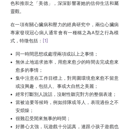
色和推崇之「美德」，深深影響著她的信仰生活和屬
靈觀。
在一項有關心臟病和壓力的經典研究中，兩位心臟病
專家發現冠心病人通常會有一種稱之為A型之行為模
式，特徵包括：
[1]
同一時間思想或處理兩項或以上之事情；
無休止地追求效率，用愈來愈少的時間去完成愈來
愈多的事情；
集中注意在工作目標上，對周圍環境愈來愈不留意
或沒興趣，包括人、事或大自然之美麗；
經常打斷別人說話，沒耐性聽完對方的整個表達；
當被迫要等候時，例如排隊或等人，表現過份之不
安煩燥；
很難忍受閒來無事的時間；
好勝心太強，玩遊戲十分認真，連跟小孩子遊戲也