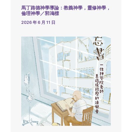
馬丁路德神學導論：教義神學，靈修神學，
倫理神學／郭鴻標
2026 年 6 月 11 日