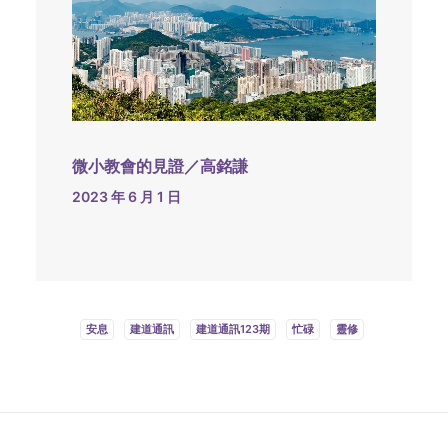
微小教會的見證／高銘謙
2023 年 6 月 1 日
安息
建道通訊
建道通訊123期
忙碌
靈修