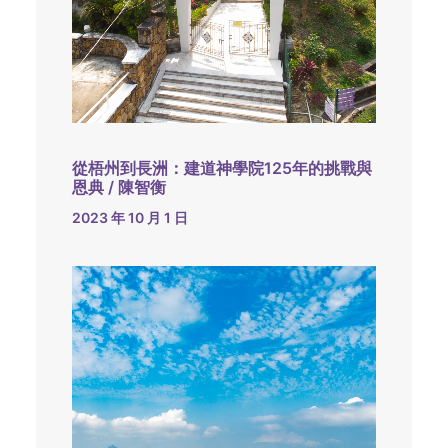
從梧州到長洲：建道神學院125年的挑戰與
恩典 / 陳智衡
2023 年 10 月 1 日