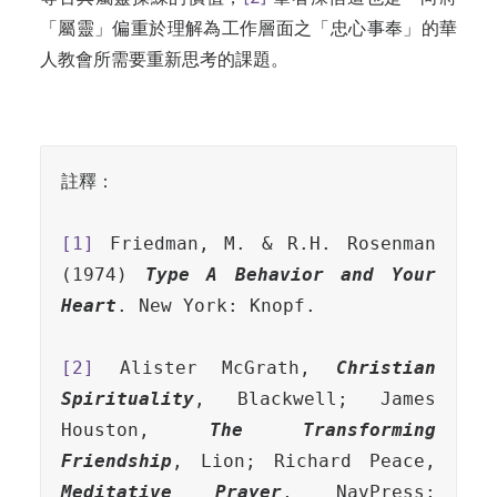
「屬靈」偏重於理解為工作層面之「忠心事奉」的華
人教會所需要重新思考的課題。
註釋：

[1]
 Friedman, M. & R.H. Rosenman 
(1974) 
Type A Behavior and Your 
Heart
. New York: Knopf.

[2]
 Alister McGrath, 
Christian 
Spirituality
, Blackwell; James 
Houston, 
The Transforming 
Friendship
, Lion; Richard Peace, 
Meditative Prayer
, NavPress; 