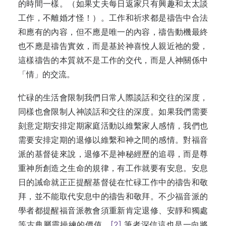
的時間一樣。（如果丈夫每日返家只有興趣和太太談
工作，不離婚才怪！）。工作和祈求都是禱告中合法
和應有的內容，但不應是唯一的內容，禱告動機最終
也不應是禱告實效，而是基於神喜悅人親近祂的愛，
這樣禱告的本質就不是工作的交代，而是人神關係中
「情」的交流。
忙碌的生活會限制我們日常人際談話和交往的深度，
同樣也會限制人神談話和交往的深度。如果我們需要
刻意定期安排定期家庭活動以維繫家人感情，我們也
需要安排定期的退修以維繫和神之間的感情。對福音
派的基督徒來說，退修不是神秘經歷的追尋，而是尊
重神所創造之生命的規律，有工作就要有安息。安息
日的誡命就正正提醒基督徒在忙碌工作中的禱告和敬
拜，並不能取代安息中的禱告和敬拜。不少福音派的
學者都提醒福音派教會須重新肯定退修、安靜和獨處
等古典屬靈操練的價值，
[2]
筆者深信這也是一向將