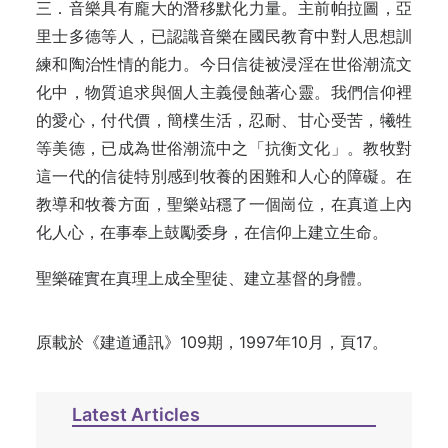
三．音樂具有龐大的潛移默化力量。主前帕拉圖，亞
里士多德等人，已認識音樂在國民教育中對人思想訓
練和陶治性情的能力。今日信徒被浸淫在世俗潮流文
化中，物質追求與個人主義侵蝕著心靈。我們信仰裡
的愛心，付代價，簡樸生活，忍耐、甘心受苦，犧牲
等美德，已成為世俗潮流中之「抗衡文化」。教牧對
這一代的信徒特別感到牧養的困難和人心的障礙。在
教導和牧養方面，聖樂站穩了一個崗位，在真道上內
化人心，在事奉上鼓勵委身，在信仰上建立生命。
聖樂確實在真理上成全聖徒、建立基督的身體。
原載於《建道通訊》109期，1997年10月，頁17。
Latest Articles