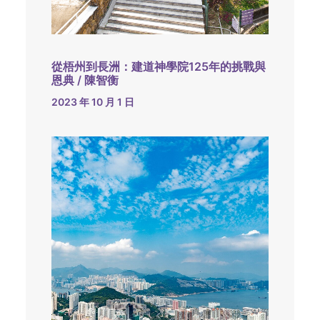
從梧州到長洲：建道神學院125年的挑戰與
恩典 / 陳智衡
2023 年 10 月 1 日