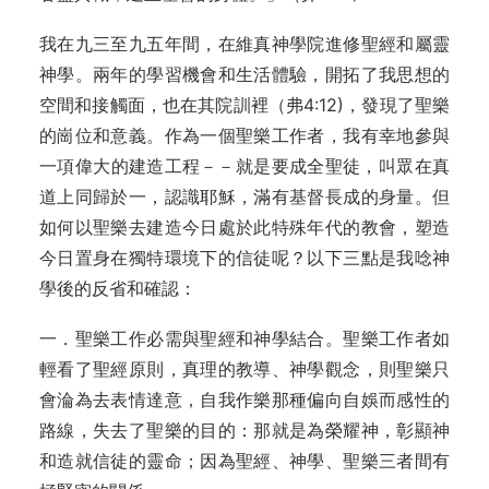
我在九三至九五年間，在維真神學院進修聖經和屬靈
神學。兩年的學習機會和生活體驗，開拓了我思想的
空間和接觸面，也在其院訓裡（弗4:12)，發現了聖樂
的崗位和意義。作為一個聖樂工作者，我有幸地參與
一項偉大的建造工程－－就是要成全聖徒，叫眾在真
道上同歸於一，認識耶穌，滿有基督長成的身量。但
如何以聖樂去建造今日處於此特殊年代的教會，塑造
今日置身在獨特環境下的信徒呢？以下三點是我唸神
學後的反省和確認：
一．聖樂工作必需與聖經和神學結合。聖樂工作者如
輕看了聖經原則，真理的教導、神學觀念，則聖樂只
會淪為去表情達意，自我作樂那種偏向自娛而感性的
路線，失去了聖樂的目的：那就是為榮耀神，彰顯神
和造就信徒的靈命；因為聖經、神學、聖樂三者間有