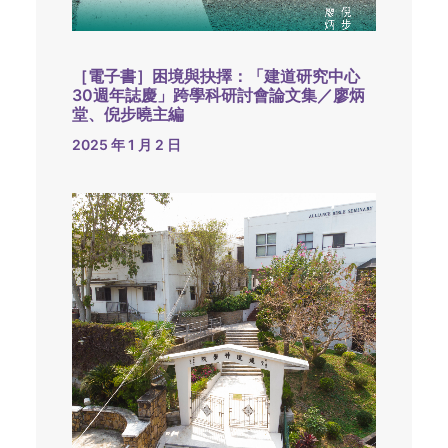
［電子書］困境與抉擇：「建道研究中心
30週年誌慶」跨學科研討會論文集／廖炳
堂、倪步曉主編
2025 年 1 月 2 日