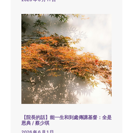
【院長的話】能一生和到處傳講基督：全是
恩典 / 蔡少琪
2026 年 6 月 1 日