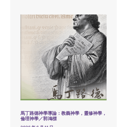
馬丁路德神學導論：教義神學，靈修神學，
倫理神學／郭鴻標