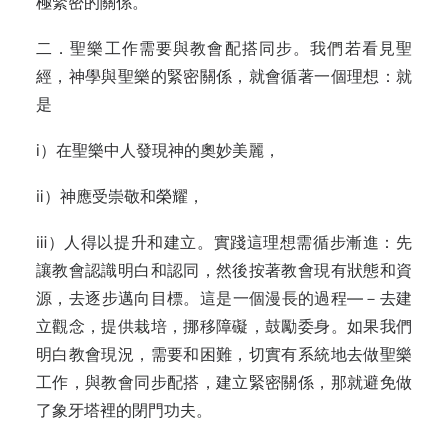
極緊密的關係。
二．聖樂工作需要與教會配搭同步。我們若看見聖
經，神學與聖樂的緊密關係，就會循著一個理想：就
是
ⅰ）在聖樂中人發現神的奧妙美麗，
ⅱ）神應受崇敬和榮耀，
ⅲ）人得以提升和建立。實踐這理想需循步漸進：先
讓教會認識明白和認同，然後按著教會現有狀態和資
源，去逐步邁向目標。這是一個漫長的過程—－去建
立觀念，提供栽培，挪移障礙，鼓勵委身。如果我們
明白教會現況，需要和困難，切實有系統地去做聖樂
工作，與教會同步配搭，建立緊密關係，那就避免做
了象牙塔裡的閉門功夫。