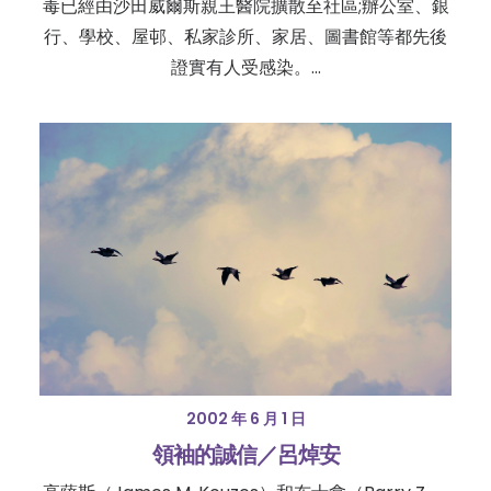
毒已經由沙田威爾斯親王醫院擴散至社區;辦公室、銀
行、學校、屋邨、私家診所、家居、圖書館等都先後
證實有人受感染。…
2002 年 6 月 1 日
領袖的誠信／呂焯安