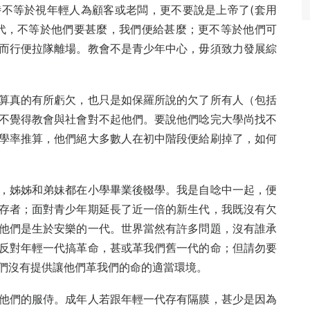
不等於視年輕人為顧客或老闆，更不要說是上帝了(套用
代，不等於他們要甚麼，我們便給甚麼；更不等於他們可
而行便拉隊離場。教會不是青少年中心，毋須致力發展綜
算真的有所虧欠，也只是如保羅所說的欠了所有人（包括
不覺得教會與社會對不起他們。要說他們唸完大學尚找不
學率推算，他們絕大多數人在初中階段便給刷掉了，如何
，姊姊和弟妹都在小學畢業後輟學。我是自唸中一起，便
存者；面對青少年期延長了近一倍的新生代，我既沒有欠
他們是生於安樂的一代。世界當然有許多問題，沒有誰承
反對年輕一代搞革命，甚或革我們舊一代的命；但請勿要
們沒有提供讓他們革我們的命的適當環境。
他們的服侍。成年人若跟年輕一代存有隔膜，甚少是因為