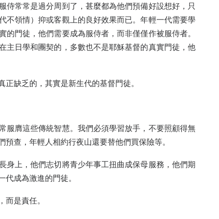
服侍常常是過分周到了，甚麼都為他們預備好設想好，只
代不領情）抑或客觀上的良好效果而已。年輕一代需要學
實的門徒，他們需要成為服侍者，而非僅僅作被服侍者。
在主日學和團契的，多數也不是耶穌基督的真實門徒，他
真正缺乏的，其實是新生代的基督門徒。
常服膺這些傳統智慧。我們必須學習放手，不要照顧得無
們預查，年輕人相約行夜山還要替他們買保險等。
長身上，他們志切將青少年事工扭曲成保母服務，他們期
一代成為激進的門徒。
，而是責任。