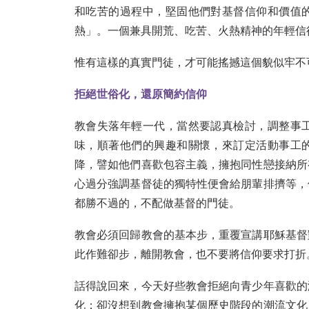
和吃苦的過程中，堅固他們對基督信仰和價值
熱」。一個兼具開荒、吃苦、火熱精神的年輕信
惟有這樣的真實門徒，才可能搖撼這個貌似牢不
拒絕世俗化，還原簡約信仰
教會失落年輕一代，當然要認真檢討，調整事
味，順著他們的興趣和關懷，來訂定活動事工
降，譬如他們喜歡包容主義，擁抱同性戀接納所
心過分強調基督徒的獨特性便會給朋輩排擠等，
都勝不過的，不配做基督的門徒。
教會必須回歸教會的基本步，重覆宣講耶穌基督
此作難卻步，離開教會，也不要將信仰要求打折
話得說回來，今天好些教會拒絕向青少年喜歡的
化；卻沒想到教會擁抱某個歷史階段的潮流文化