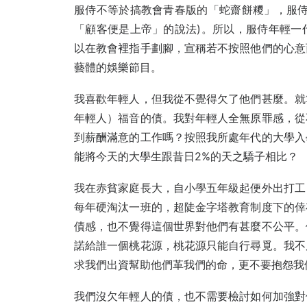
服侍不等於搞教會青春版的「蛇齋餅糭」，服侍
「顧客便是上帝」的說法)。所以，服侍年輕一
以在教會裡指手劃腳，宣稱若不按照他們的心意
藝體的娛樂節目。
我喜歡年輕人，但我從不覺得欠了他們甚麼。就
年輕人）福音的債。我對年輕人全無原罪感，從
到薪酬滿意的工作嗎？按照我所處年代的大學入
能將今天的大學生跟昔日2%的天之驕子相比？
我在赤貧家庭長大，自小學五年級起便外出打工
每年硬淘汰一班的，超陡金字塔教育制度下的倖
債感，也不覺得這個世界對他們有甚麼不公平。
諾給誰一個桃花源，桃花源只能自行尋覓。我不
求我們出資幫助他們革我們的命，更不要抱怨我
我們沒欠年輕人的債，也不需要檢討如何加強對