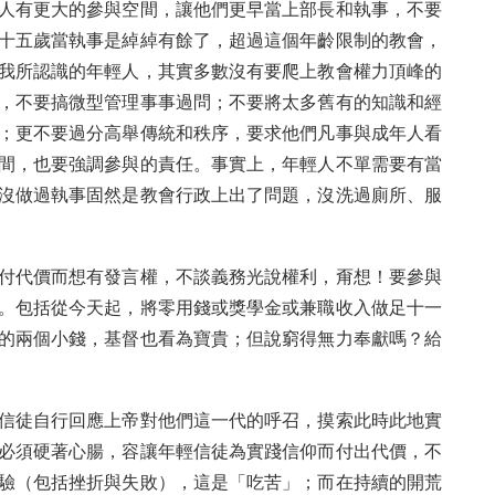
人有更大的參與空間，讓他們更早當上部長和執事，不要
十五歲當執事是綽綽有餘了，超過這個年齡限制的教會，
我所認識的年輕人，其實多數沒有要爬上教會權力頂峰的
，不要搞微型管理事事過問；不要將太多舊有的知識和經
；更不要過分高舉傳統和秩序，要求他們凡事與成年人看
間，也要強調參與的責任。事實上，年輕人不單需要有當
沒做過執事固然是教會行政上出了問題，沒洗過廁所、服
付代價而想有發言權，不談義務光說權利，甭想！要參與
。包括從今天起，將零用錢或獎學金或兼職收入做足十一
的兩個小錢，基督也看為寶貴；但說窮得無力奉獻嗎？給
信徒自行回應上帝對他們這一代的呼召，摸索此時此地實
必須硬著心腸，容讓年輕信徒為實踐信仰而付出代價，不
驗（包括挫折與失敗），這是「吃苦」；而在持續的開荒