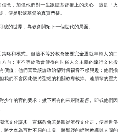
的信念，加強他們對一生跟隨基督擺上的決心，這是「火
徒，便是耶穌基督的真實門徒。
可破的世界，為教會開拓下一個世代的局面。
工策略和模式。但這不等於教會便要完全遷就年輕人的口
的方向；更不等於教會便得向世俗人文主義的流行文化投
有價值；他們喜歡談論政治卻對傳福音不感興趣；他們擔
但我們不會因此便將聖經的相關教導裁掉。連朋輩的壓力
對少年的官的要求：撇下所有的來跟隨基督。即或他們因
。
潮流文化讓步，宣稱教會若是跟從流行文化走，便是世俗
，將之奉為百世不易的圭臬、將聖經的絕對教導與人間的