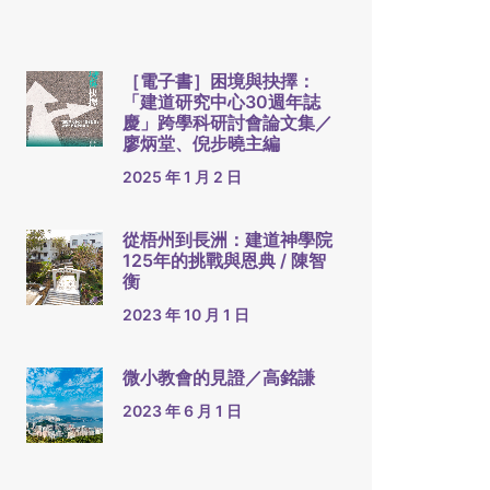
［電子書］困境與抉擇：
「建道研究中心30週年誌
慶」跨學科研討會論文集／
廖炳堂、倪步曉主編
2025 年 1 月 2 日
從梧州到長洲：建道神學院
125年的挑戰與恩典 / 陳智
衡
2023 年 10 月 1 日
微小教會的見證／高銘謙
2023 年 6 月 1 日