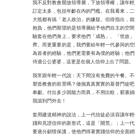
我不反對教會開放領導層，下放領導權，讓年輕
訂定太多，包括年齡在內的門檻。在我看來，二
大抵都有搞「老人政治」的嫌疑。但得指出，就
抱負，他們期望的是領導層給予他們自主的空間
驗套在他們身上，要求他們「成熟」、「世故」
齊。而更重要的是，我們要給年輕一代參與的空
為首者的經驗，他們更需要有為僕的經驗；他們
侍過公公婆婆，這更是在個人信仰上出了問題。
我常跟年輕一代說：天下間沒有免費的午餐。不
塑造教會的前景嗎？做個真真實實的基督門徒吧
奉獻。付出多少因能力而異，不用比較，窮寡婦
我滾到門外去！
套用建道精神的說法，上一代信徒必須容讓年輕
踐和見證信仰的新形式，這是「開荒」；上一代
要過分顧惜保護，使他們得著實踐信仰的全面經