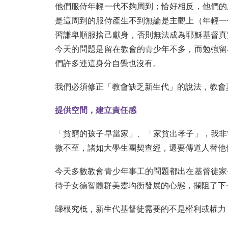
他們服侍年輕一代不夠周到；恰好相反，他們的
是這周到的服侍產生不到無論是主觀上（年輕一
習謙卑順服捨己獻身，否則無法成為耶穌基督真
今天的問題是留在教會的青少年不多，而勉強留
們許多連這身分自覺也沒有。
我們必須修正「教會缺乏新生代」的說法，教會
提供空間，建立責任感
「貧窮的孩子早當家」、「家貧出孝子」，我非
微不至，諸如大學生團契查經，還要傳道人替他
今天多數教會青少年事工的問題都出在基督徒家
待子女德智體群美靈均衡發展的心態，攔阻了下
歸根究柢，新生代基督徒需要的不是權利或權力