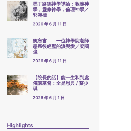
馬丁路德神學導論：教義神
學，靈修神學，倫理神學／
郭鴻標
2026 年 6 月 11 日
笑忘書——一位神學院老師
患癌後經歷的淚與愛／梁國
強
2026 年 6 月 11 日
【院長的話】能一生和到處
傳講基督：全是恩典 / 蔡少
琪
2026 年 6 月 1 日
Highlights