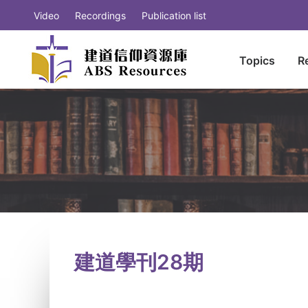
Video
Recordings
Publication list
Topics
R
建道學刊28期