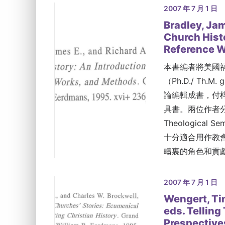
2007 年 7 月 1 日
Bradley, Jam
Church Histo
Reference
本書編者將美國福樂
（Ph.D./ Th.M
論編輯成書，付
具書。兩位作者分
Theologica
十分適合用作教
疇裏的角色和貢
2007 年 7 月 1 日
Wengert, Tim
eds. Telling
Prespective