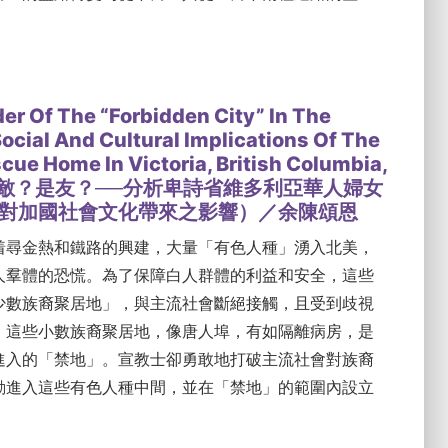
der Of The “Forbidden City” In The
ocial And Cultural Implications Of The
cue Home In Victoria, British Columbia,
（是敵？是友？──分析卑詩省維多利亞華人婦女
對加國社會文化帶來之影響）／余陳頌恩
着尋金熱和鐵路的興建，大量「有色人種」湧入北美，
人羣體的恐慌。為了保障白人群體的利益和安全，這些
少數族裔聚居地」，與主流社會斷絕接觸，且受到歧視
。這些小數族裔聚居地，像唐人埠，有如隔離病房，是
進入的「禁地」。宣教士卻勇敢地打破主流社會對族裔
動進入這些有色人種中間，並在「禁地」的範圍內設立