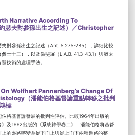
rth Narrative According To
（約瑟夫對參孫出生之記述）／Christopher
對參孫出生之記述（Ant. 5.275-285），詳細比較
士十三），以及偽斐羅（L.A.B. 41.3-43.1）與猶太
有關技術的處理手法。
n On Wolfhart Pannenberg’s Change Of
 Christology（潘能伯格基督論重點轉移之批判
鴻標
伯格基督論發展的批判性評估。比較1964年出版的
》及1992出版的《系統神學卷二》，潘能伯格將基督
而上的盡路轉變為從下而上與從上而下兩種進路的整