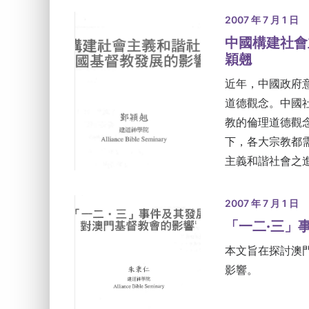
2007 年 7 月 1 日
中國構建社會
穎翹
近年，中國政府
道德觀念。中國
教的倫理道德觀
下，各大宗教都
主義和諧社會之
2007 年 7 月 1 日
「一二·三」
本文旨在探討澳
影響。