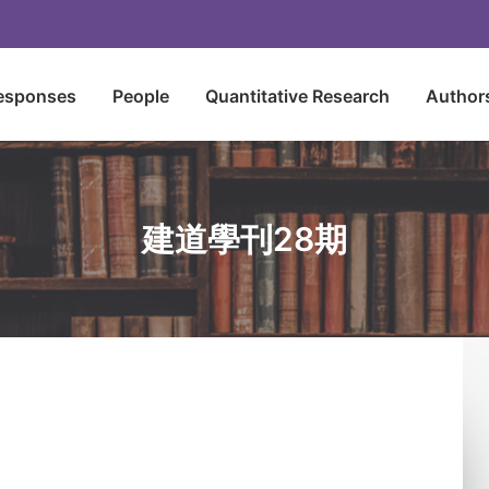
esponses
People
Quantitative Research
Author
建道學刊28期