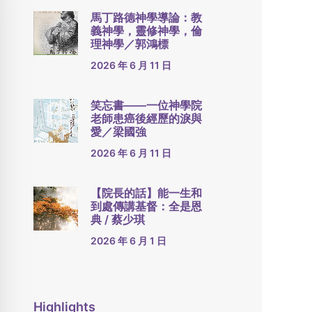
馬丁路德神學導論：教
義神學，靈修神學，倫
理神學／郭鴻標
2026 年 6 月 11 日
笑忘書——一位神學院
老師患癌後經歷的淚與
愛／梁國強
2026 年 6 月 11 日
【院長的話】能一生和
到處傳講基督：全是恩
典 / 蔡少琪
2026 年 6 月 1 日
Highlights