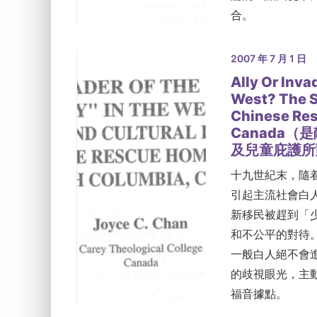
合。
2007 年 7 月 1 日
Ally Or Inva
West? The S
Chinese Res
Canada
及兒童庇護所
十九世紀末，隨
引起主流社會白
新移民被趕到「
和不公平的對待
一般白人絕不會
的歧視眼光，主
福音據點。