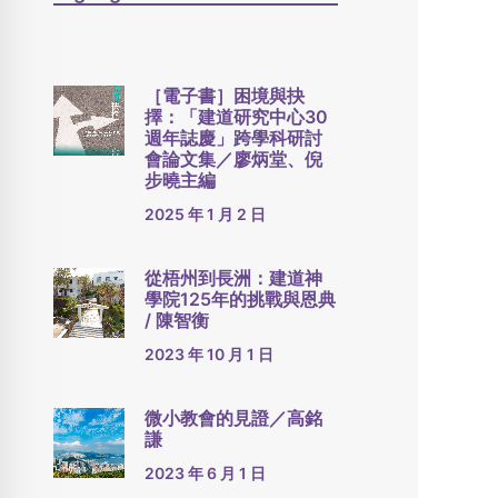
［電子書］困境與抉
擇：「建道研究中心30
週年誌慶」跨學科研討
會論文集／廖炳堂、倪
步曉主編
2025 年 1 月 2 日
從梧州到長洲：建道神
學院125年的挑戰與恩典
/ 陳智衡
2023 年 10 月 1 日
微小教會的見證／高銘
謙
2023 年 6 月 1 日