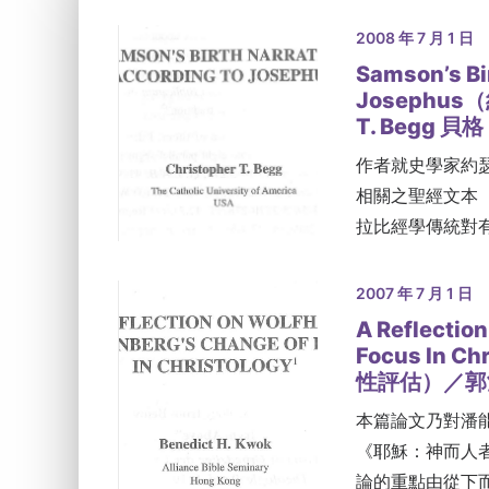
2008 年 7 月 1 日
Samson’s Bi
Josephus
T. Begg 貝格
作者就史學家約瑟夫
相關之聖經文本（參
拉比經學傳統對
2007 年 7 月 1 日
A Reflectio
Focus In
性評估）／郭
本篇論文乃對潘能
《耶穌：神而人者
論的重點由從下